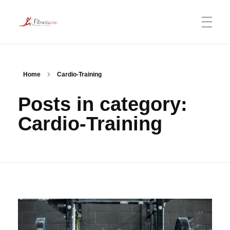
TheFitnessOne
CARDIO-TRAINING
Home
Cardio-Training
Posts in category:
KRAFTTRAINING
Cardio-Training
FITNESS FÜR FRAUEN
YOGA UND MEDITATION