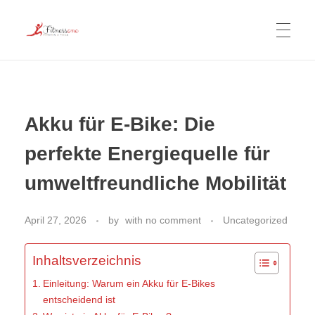
TheFitnessOne
CARDIO-TRAINING
Akku für E-Bike: Die
KRAFTTRAINING
perfekte Energiequelle für
umweltfreundliche Mobilität
FITNESS FÜR FRAUEN
April 27, 2026
by
with
no comment
Uncategorized
YOGA UND MEDITATION
Inhaltsverzeichnis
Einleitung: Warum ein Akku für E-Bikes
entscheidend ist