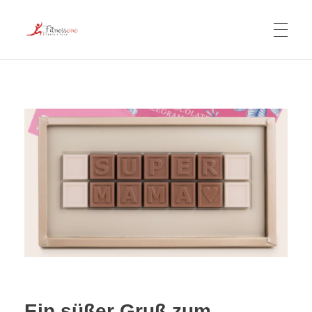
TheFitnessOne
CARDIO-TRAINING
KRAFTTRAINING
FITNESS FÜR FRAUEN
YOGA UND MEDITATION
Ein süßer Gruß zum